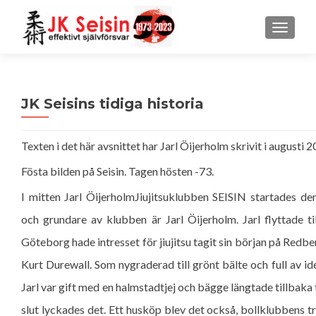
MENU
JK Seisins tidiga historia
Texten i det här avsnittet har Jarl Öijerholm skrivit i augusti 2
Fösta bilden på Seisin. Tagen hösten -73.
I mitten Jarl ÖijerholmJiujitsuklubben SEISIN startades de
och grundare av klubben är Jarl Öijerholm. Jarl flyttade 
Göteborg hade intresset för jiujitsu tagit sin början på Red
Kurt Durewall. Som nygraderad till grönt bälte och full av id
Jarl var gift med en halmstadtjej och bägge längtade tillbaka t
slut lyckades det. Ett husköp blev det också, bollklubbens 