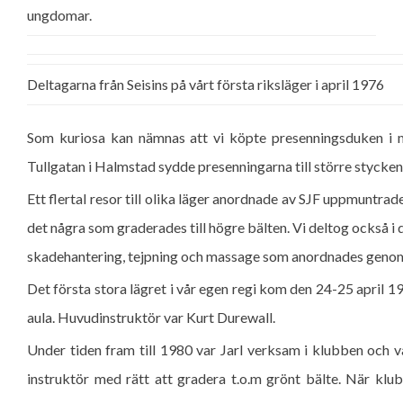
ungdomar.
Deltagarna från Seisins på vårt första riksläger i april 1976
Som kuriosa kan nämnas att vi köpte presenningsduken i 
Tullgatan i Halmstad sydde presenningarna till större stycken
Ett flertal resor till olika läger anordnade av SJF uppmuntr
det några som graderades till högre bälten. Vi deltog också i 
skadehantering, tejpning och massage som anordnades genom
Det första stora lägret i vår egen regi kom den 24-25 april 
aula. Huvudinstruktör var Kurt Durewall.
Under tiden fram till 1980 var Jarl verksam i klubben och va
instruktör med rätt att gradera t.o.m grönt bälte. När kl