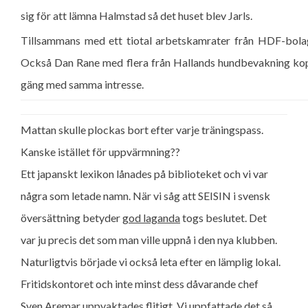
sig för att lämna Halmstad så det huset blev Jarls.
Tillsammans med ett tiotal arbetskamrater från HDF-bolage
Också Dan Rane med flera från Hallands hundbevakning koppl
gäng med samma intresse.
Mattan skulle plockas bort efter varje träningspass.
Kanske istället för uppvärmning??
Ett japanskt lexikon lånades på biblioteket och vi var
några som letade namn. När vi såg att SEISIN i svensk
översättning betyder
god laganda
togs beslutet. Det
var ju precis det som man ville uppnå i den nya klubben.
Naturligtvis började vi också leta efter en lämplig lokal.
Fritidskontoret och inte minst dess dåvarande chef
Sven Aremar uppvaktades flitigt. Vi uppfattade det så