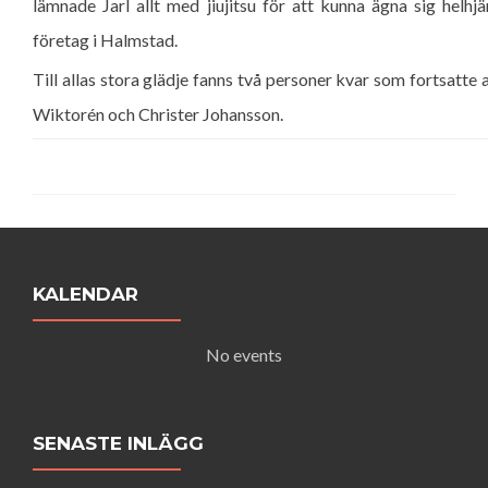
lämnade Jarl allt med jiujitsu för att kunna ägna sig helhjä
företag i Halmstad.
Till allas stora glädje fanns två personer kvar som fortsatte
Wiktorén och Christer Johansson.
KALENDAR
No events
SENASTE INLÄGG