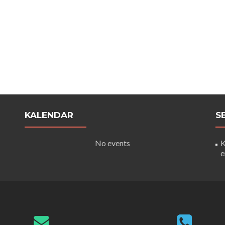
KALENDAR
S
No events
K
e