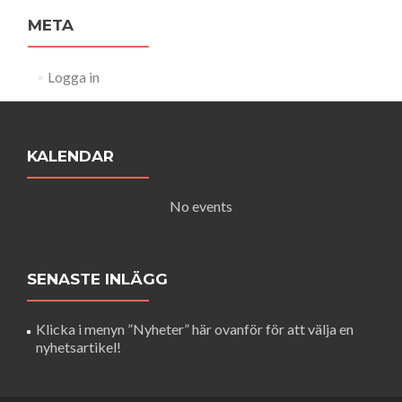
META
Logga in
KALENDAR
No events
SENASTE INLÄGG
Klicka i menyn ”Nyheter” här ovanför för att välja en
nyhetsartikel!