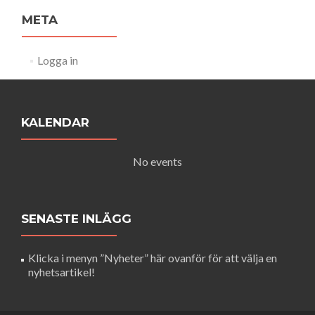
META
Logga in
KALENDAR
No events
SENASTE INLÄGG
Klicka i menyn ”Nyheter” här ovanför för att välja en
nyhetsartikel!