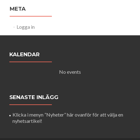
META
Logga in
KALENDAR
No events
SENASTE INLÄGG
Klicka i menyn ”Nyheter” här ovanför för att välja en
nyhetsartikel!