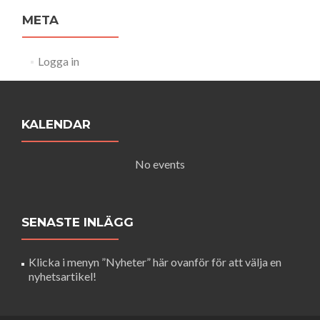
META
Logga in
KALENDAR
No events
SENASTE INLÄGG
Klicka i menyn ”Nyheter” här ovanför för att välja en
nyhetsartikel!