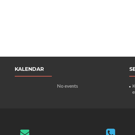
KALENDAR
S
No events
K
e