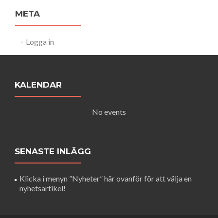
META
Logga in
KALENDAR
No events
SENASTE INLÄGG
Klicka i menyn ”Nyheter” här ovanför för att välja en
nyhetsartikel!