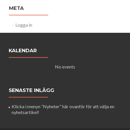
META
Logga in
KALENDAR
No events
SENASTE INLÄGG
Klicka i menyn ”Nyheter” här ovanför för att välja en
nyhetsartikel!