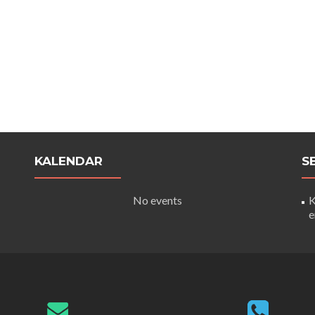
KALENDAR
S
No events
K
e