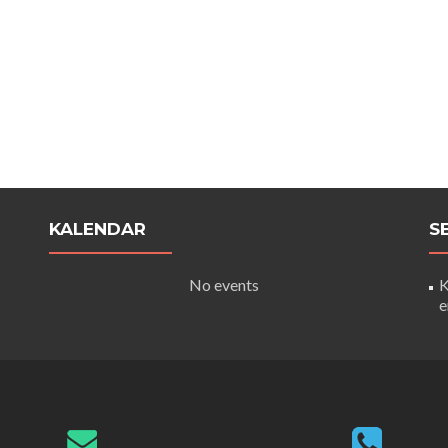
KALENDAR
S
No events
K
e