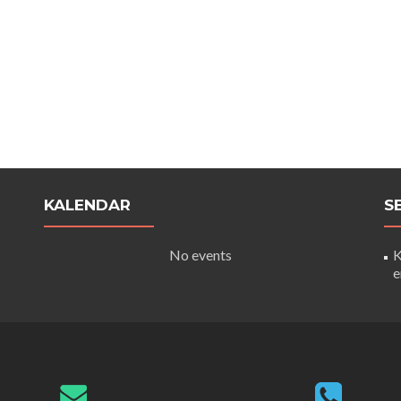
KALENDAR
S
No events
K
e