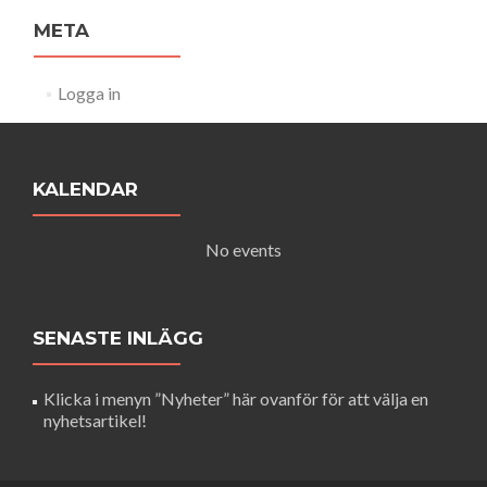
META
Logga in
KALENDAR
No events
SENASTE INLÄGG
Klicka i menyn ”Nyheter” här ovanför för att välja en
nyhetsartikel!