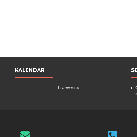
KALENDAR
S
No events
K
e