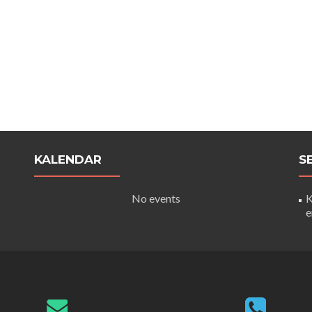
KALENDAR
S
No events
K
e